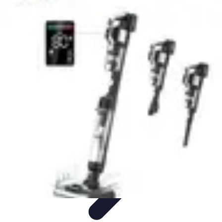
Astuces du Quotidien
Économie domestique
Cuisine et Alimentation
Cuisine &
Ménage
Organisation
Productivité
Astuces du Quotidien