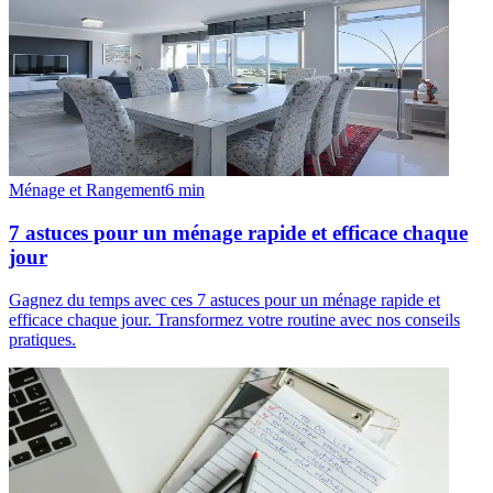
Ménage et Rangement
6
min
7 astuces pour un ménage rapide et efficace chaque
jour
Gagnez du temps avec ces 7 astuces pour un ménage rapide et
efficace chaque jour. Transformez votre routine avec nos conseils
pratiques.