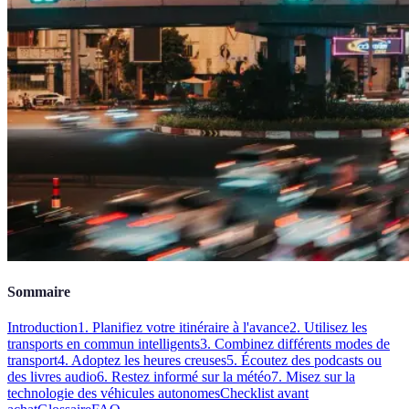
Sommaire
Introduction
1. Planifiez votre itinéraire à l'avance
2. Utilisez les
transports en commun intelligents
3. Combinez différents modes de
transport
4. Adoptez les heures creuses
5. Écoutez des podcasts ou
des livres audio
6. Restez informé sur la météo
7. Misez sur la
technologie des véhicules autonomes
Checklist avant