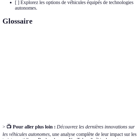
[ ] Explorez les options de véhicules équipés de technologies
autonomes.
Glossaire
Terme
Définition
Optimisation
Amélioration des conditions de transport pour
de trajet
réduire les délais et le stress.
Transport
Utilisation de plusieurs modes de transport pour
multimodal
un même trajet.
Conduite
Système de navigation permettant à un véhicule
autonome
de se déplacer sans intervention humaine.
>
📺 Pour aller plus loin :
Découvrez les dernières innovations sur
les véhicules autonomes
, une analyse complète de leur impact sur les