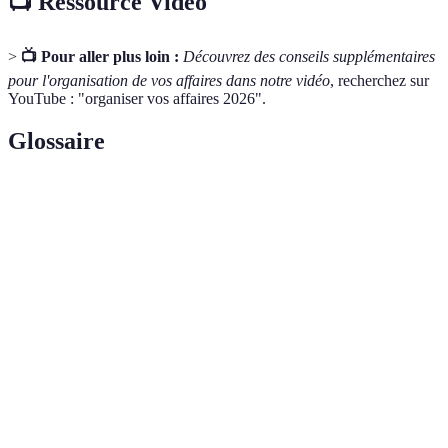
📺 Ressource Vidéo
>
📺 Pour aller plus loin :
Découvrez des conseils supplémentaires
pour l'organisation de vos affaires dans notre vidéo
, recherchez sur
YouTube : "organiser vos affaires 2026".
Glossaire
Terme
Définition
Approche de rangement favorisant le
Méthode
désencombrement et le bien-être en ne
Kondo
conservant que ce qui procure de la joie.
Ensemble d'habitudes pour maintenir un espace
Routine
rangé et fonctionnel, souvent hebdomadaire ou
d'organisation
mensuel.
Objets ou mobiliers destinés à organiser et
Solutions de
optimiser l'espace de stockage dans les maisons