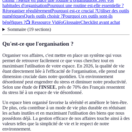
choisir ?
Mettre en place une routine d'organisation
Créer vos
habitudes d'organisation
Pourquoi une routine est-elle essentielle ?
Réorganiser régulièrement
Pourquoi est-ce crucial ?
Utiliser des outils
numériques
Quels outils choisir ?
Pourquoi ces outils sont-ils
bénéfiques ?
📺 Ressource Vidéo
Glossaire
Checklist avant achat
Sommaire
(
19
sections
)
Qu'est-ce que l'organisation ?
Organiser vos affaires, c'est mettre en place un système qui vous
permet de retrouver facilement ce que vous cherchez tout en
maximisant l'utilisation de votre espace. En 2026, la qualité de vie
étant directement liée à l'efficacité de l'organisation, elle prend une
dimension cruciale dans notre quotidien. Un environnement
désordonné peut engendrer du stress et diminuer notre productivité.
Selon une étude de
l'INSEE
, près de 70% des Français ressentent
du stress lié à un espace de vie désordonné.
Un espace bien organisé favorise la sérénité et améliore le bien-être.
De plus, cela contribue à un mode de vie plus durable en réduisant
les achats inutiles et en maximisant l'utilisation des biens que nous
possédons déjà. La gestion efficace de nos affaires touche ainsi à des
valeurs telles que la simplicité de vie et le respect de notre
environnement.