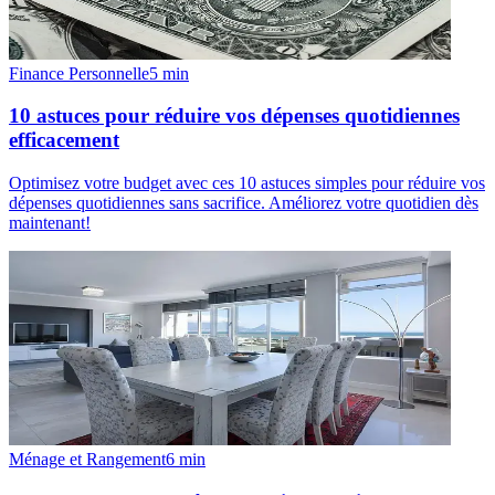
Finance Personnelle
5
min
10 astuces pour réduire vos dépenses quotidiennes
efficacement
Optimisez votre budget avec ces 10 astuces simples pour réduire vos
dépenses quotidiennes sans sacrifice. Améliorez votre quotidien dès
maintenant!
Ménage et Rangement
6
min