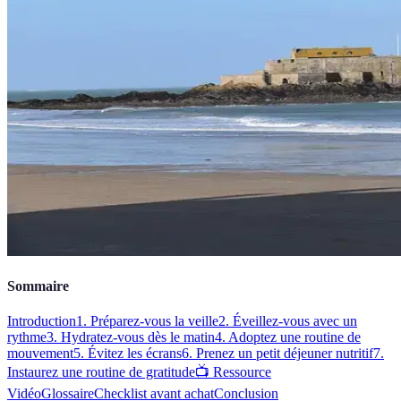
Sommaire
Introduction
1. Préparez-vous la veille
2. Éveillez-vous avec un
rythme
3. Hydratez-vous dès le matin
4. Adoptez une routine de
mouvement
5. Évitez les écrans
6. Prenez un petit déjeuner nutritif
7.
Instaurez une routine de gratitude
📺 Ressource
Vidéo
Glossaire
Checklist avant achat
Conclusion