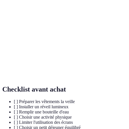
Terme
Définition
Rituel
Ensemble d'habitudes à réaliser chaque matin.
matinal
Éveil
Méthode de réveil qui simule la lumière du jour.
progressif
Apport d'eau pour maintenir le corps en bonne
Hydratation
santé.
Checklist avant achat
[ ] Préparer les vêtements la veille
[ ] Installer un réveil lumineux
[ ] Remplir une bouteille d'eau
[ ] Choisir une activité physique
[ ] Limiter l'utilisation des écrans
[ ] Choisir un petit déjeuner équilibré