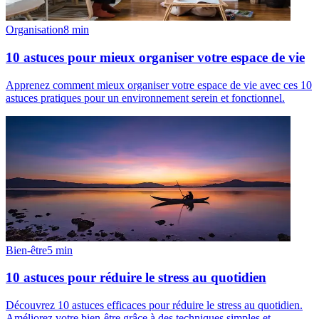
Organisation
8
min
10 astuces pour mieux organiser votre espace de vie
Apprenez comment mieux organiser votre espace de vie avec ces 10
astuces pratiques pour un environnement serein et fonctionnel.
Bien-être
5
min
10 astuces pour réduire le stress au quotidien
Découvrez 10 astuces efficaces pour réduire le stress au quotidien.
Améliorez votre bien-être grâce à des techniques simples et