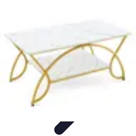
Astuces du Quotidien
Économie domestique
Cuisine et Alimentation
Cuisine &
Ménage
Organisation
Productivité
Astuces du Quotidien