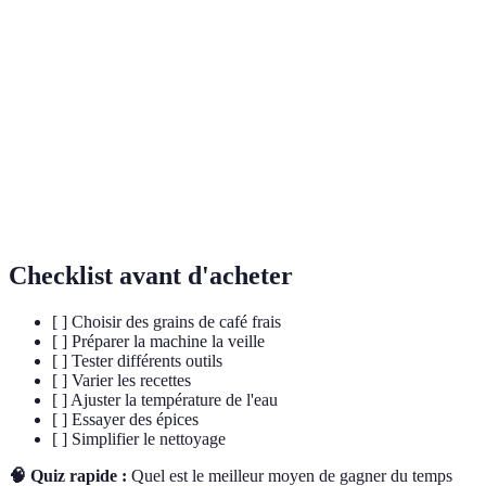
Café
Mode de préparation consistant à verser de l'eau
Filtré
chaude sur du café moulu placé dans un filtre.
Café
Préparation de café très concentré, généralement servi
Expresso
dans une petite tasse.
Terme désignant le café qui a été broyé pour une
Moulu
utilisation dans des machines ou des méthodes de
préparation.
Checklist avant d'acheter
[ ] Choisir des grains de café frais
[ ] Préparer la machine la veille
[ ] Tester différents outils
[ ] Varier les recettes
[ ] Ajuster la température de l'eau
[ ] Essayer des épices
[ ] Simplifier le nettoyage
🧠 Quiz rapide :
Quel est le meilleur moyen de gagner du temps