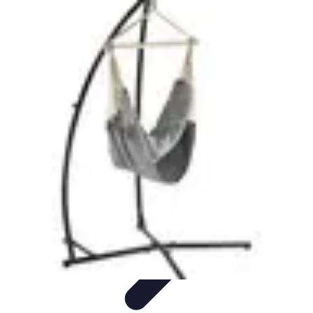
Astuces du Quotidien
Économie domestique
Cuisine et Alimentation
Cuisine &
Ménage
Organisation
Productivité
Astuces du Quotidien