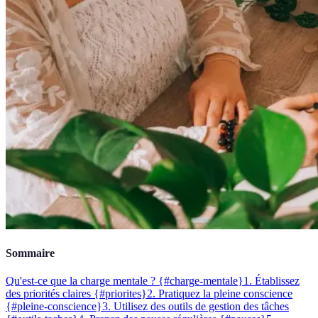
Sommaire
Qu'est-ce que la charge mentale ? {#charge-mentale}
1. Établissez
des priorités claires {#priorites}
2. Pratiquez la pleine conscience
{#pleine-conscience}
3. Utilisez des outils de gestion des tâches