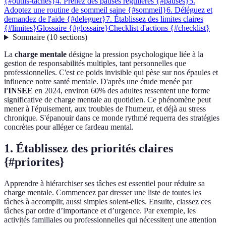
{#outils-taches}
4. Prenez des pauses régulières {#pauses}
5.
Adoptez une routine de sommeil saine {#sommeil}
6. Déléguez et
demandez de l'aide {#deleguer}
7. Établissez des limites claires
{#limites}
Glossaire {#glossaire}
Checklist d'actions {#checklist}
Sommaire
(
10
sections
)
La
charge mentale
désigne la pression psychologique liée à la
gestion de responsabilités multiples, tant personnelles que
professionnelles. C'est ce poids invisible qui pèse sur nos épaules et
influence notre santé mentale. D'après une étude menée par
l'INSEE
en 2024, environ 60% des adultes ressentent une forme
significative de charge mentale au quotidien. Ce phénomène peut
mener à l'épuisement, aux troubles de l'humeur, et déjà au stress
chronique. S'épanouir dans ce monde rythmé requerra des stratégies
concrètes pour alléger ce fardeau mental.
1. Établissez des priorités claires
{#priorites}
Apprendre à hiérarchiser ses tâches est essentiel pour réduire sa
charge mentale. Commencez par dresser une liste de toutes les
tâches à accomplir, aussi simples soient-elles. Ensuite, classez ces
tâches par ordre d’importance et d’urgence. Par exemple, les
activités familiales ou professionnelles qui nécessitent une attention