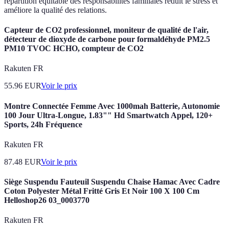
répartition équitable des responsabilités familiales réduit le stress et
améliore la qualité des relations.
Capteur de CO2 professionnel, moniteur de qualité de l'air,
détecteur de dioxyde de carbone pour formaldéhyde PM2.5
PM10 TVOC HCHO, compteur de CO2
Rakuten FR
55.96
EUR
Voir le prix
Montre Connectée Femme Avec 1000mah Batterie, Autonomie
100 Jour Ultra-Longue, 1.83"" Hd Smartwatch Appel, 120+
Sports, 24h Fréquence
Rakuten FR
87.48
EUR
Voir le prix
Siège Suspendu Fauteuil Suspendu Chaise Hamac Avec Cadre
Coton Polyester Métal Fritté Gris Et Noir 100 X 100 Cm
Helloshop26 03_0003770
Rakuten FR