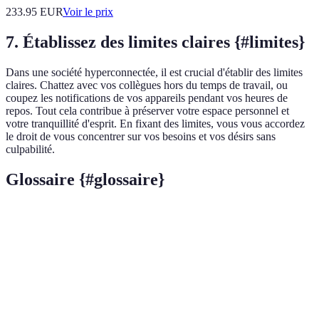
233.95
EUR
Voir le prix
7. Établissez des limites claires {#limites}
Dans une société hyperconnectée, il est crucial d'établir des limites
claires. Chattez avec vos collègues hors du temps de travail, ou
coupez les notifications de vos appareils pendant vos heures de
repos. Tout cela contribue à préserver votre espace personnel et
votre tranquillité d'esprit. En fixant des limites, vous vous accordez
le droit de vous concentrer sur vos besoins et vos désirs sans
culpabilité.
Glossaire {#glossaire}
Terme
Définition
Charge
Pression psychologique résultant de la gestion de
mentale
plusieurs responsabilités.
Pleine
Technique de méditation qui encourage à se