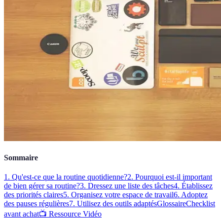
Sommaire
1. Qu'est-ce que la routine quotidienne?
2. Pourquoi est-il important
de bien gérer sa routine?
3. Dressez une liste des tâches
4. Établissez
des priorités claires
5. Organisez votre espace de travail
6. Adoptez
des pauses régulières
7. Utilisez des outils adaptés
Glossaire
Checklist
avant achat
📺 Ressource Vidéo