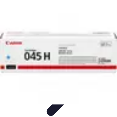
Astuces du Quotidien
Économie domestique
Cuisine et Alimentation
Cuisine &
Ménage
Organisation
Productivité
Astuces du Quotidien