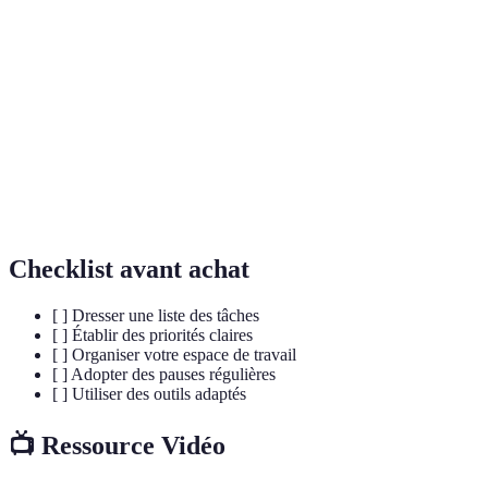
Routine
Ensemble d'activités et comportements répétés
quotidienne
chaque jour.
L'action de classer des tâches selon leur degré
Priorisation
d'importance.
Gestion du
La manière dont une personne planifie et
temps
organise son temps.
Checklist avant achat
[ ] Dresser une liste des tâches
[ ] Établir des priorités claires
[ ] Organiser votre espace de travail
[ ] Adopter des pauses régulières
[ ] Utiliser des outils adaptés
📺 Ressource Vidéo