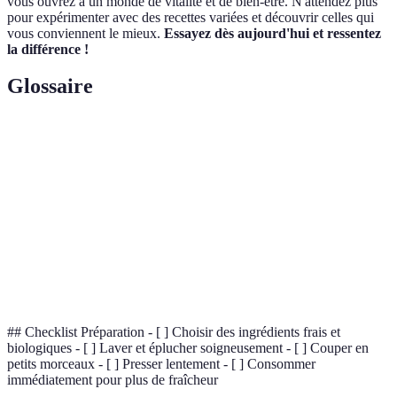
vous ouvrez à un monde de vitalité et de bien-être. N'attendez plus
pour expérimenter avec des recettes variées et découvrir celles qui
vous conviennent le mieux.
Essayez dès aujourd'hui et ressentez
la différence !
Glossaire
Terme
Définition
Détoxification
Processus d'élimination des toxines du corps.
Substance fournie par la nourriture nécessaire à
Nutriment
la santé.
Diurétique
Substance augmentant la production d'urine.
## Checklist Préparation - [ ] Choisir des ingrédients frais et
biologiques - [ ] Laver et éplucher soigneusement - [ ] Couper en
petits morceaux - [ ] Presser lentement - [ ] Consommer
immédiatement pour plus de fraîcheur