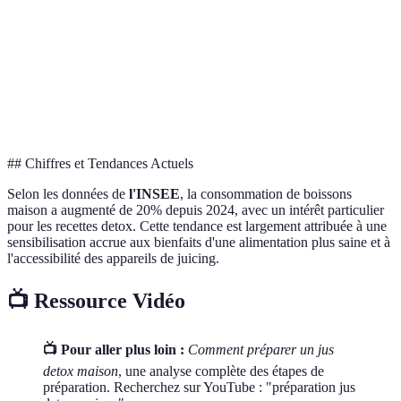
Betterave
Purifiant du sang
Jus rouge
manganèse
Anti-
Curcuma
Curcumine
Jus jaune
inflammatoire
Épinards
Antioxydant
Fer, magnésium
Jus vert
## Chiffres et Tendances Actuels
Selon les données de
l'INSEE
, la consommation de boissons
maison a augmenté de 20% depuis 2024, avec un intérêt particulier
pour les recettes detox. Cette tendance est largement attribuée à une
sensibilisation accrue aux bienfaits d'une alimentation plus saine et à
l'accessibilité des appareils de juicing.
📺 Ressource Vidéo
📺 Pour aller plus loin :
Comment préparer un jus
detox maison
, une analyse complète des étapes de
préparation. Recherchez sur YouTube : "préparation jus