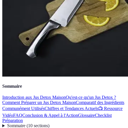
Sommaire
Introduction aux Jus Detox Maison
Qu'est-ce qu'un Jus Detox ?
Comment Préparer un Jus Detox Maison
Comparatif des Ingrédients
Communément Utilisés
Chiffres et Tendances Actuels
📺 Ressource
Vidéo
FAQ
Conclusion & Appel à l'Action
Glossaire
Checklist
Préparation
Sommaire
(
10
sections
)