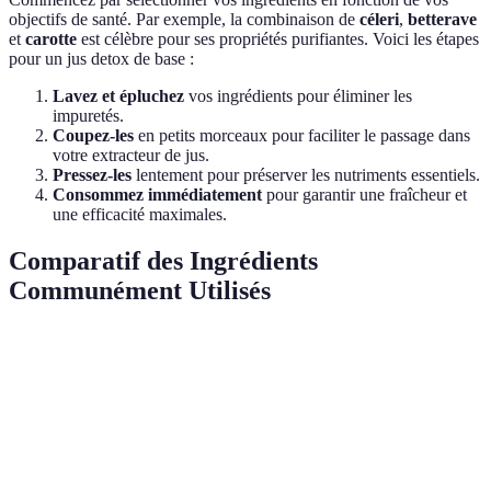
objectifs de santé. Par exemple, la combinaison de
céleri
,
betterave
et
carotte
est célèbre pour ses propriétés purifiantes. Voici les étapes
pour un jus detox de base :
Lavez et épluchez
vos ingrédients pour éliminer les
impuretés.
Coupez-les
en petits morceaux pour faciliter le passage dans
votre extracteur de jus.
Pressez-les
lentement pour préserver les nutriments essentiels.
Consommez immédiatement
pour garantir une fraîcheur et
une efficacité maximales.
Comparatif des Ingrédients
Communément Utilisés
Ingrédient
Propriétés Détox
Nutriments Clés
Meilleure U
Diurétique
Vitamine K,
Céleri
Jus vert
naturel
potassium
Folate,