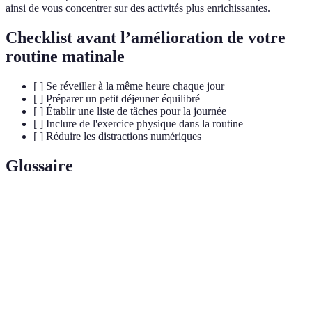
ainsi de vous concentrer sur des activités plus enrichissantes.
Checklist avant l’amélioration de votre
routine matinale
[ ] Se réveiller à la même heure chaque jour
[ ] Préparer un petit déjeuner équilibré
[ ] Établir une liste de tâches pour la journée
[ ] Inclure de l'exercice physique dans la routine
[ ] Réduire les distractions numériques
Glossaire
Terme
Définition
Routine
Ensemble d'activités réalisées chaque matin pour
Matinale
commencer la journée de manière efficace.
Action de définir des tâches à réaliser dans un
Planification
délai donné pour optimiser la productivité.