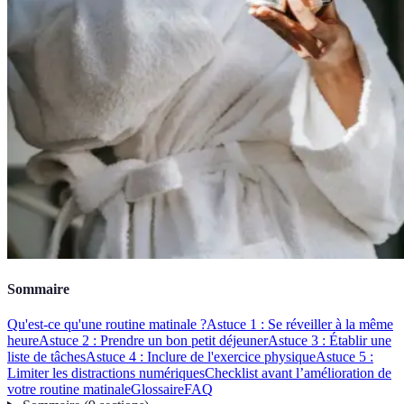
Sommaire
Qu'est-ce qu'une routine matinale ?
Astuce 1 : Se réveiller à la même
heure
Astuce 2 : Prendre un bon petit déjeuner
Astuce 3 : Établir une
liste de tâches
Astuce 4 : Inclure de l'exercice physique
Astuce 5 :
Limiter les distractions numériques
Checklist avant l’amélioration de
votre routine matinale
Glossaire
FAQ