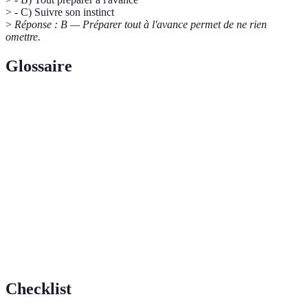
> - C) Suivre son instinct
>
Réponse : B — Préparer tout à l'avance permet de ne rien
omettre.
Glossaire
Terme
Définition
Préparation en amont de tous les ingrédients
Mise en place
nécessaires
Thermomètre
Outil de mesure permettant d'obtenir précisément
de cuisine
la température des aliments
Repos de la
Période après cuisson, essentielle pour une
viande
viande juteuse
Checklist