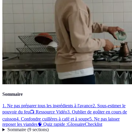
Sommaire
1. Ne pas préparer tous les ingrédients à l'avance
2. Sous-estimer le
pouvoir du feu
📺 Ressource Vidéo
3. Oublier de goûter en cours de
cuisson
4. Confondre cuillères à café et à soupe
5. Ne pas laisser
reposer les viandes
🧠 Quiz rapide :
Glossaire
Checklist
Sommaire
(
9
sections
)