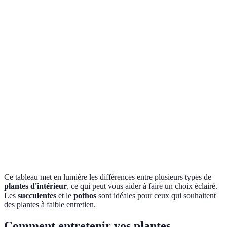
Type de plante
Exigence en lumière
Entretien
Effet sur 
Absorbe l
Succulentes
Élevé
Faible
CO₂
Ficus
Modéré
Modéré
Purifie l'ai
Réduit les
Pothos
Faible
Faible
toxines
Humidité 
Fougères
Modéré
Élevé
air pur
Ce tableau met en lumière les différences entre plusieurs types de
plantes d'intérieur
, ce qui peut vous aider à faire un choix éclairé.
Les
succulentes
et le
pothos
sont idéales pour ceux qui souhaitent
des plantes à faible entretien.
Comment entretenir vos plantes