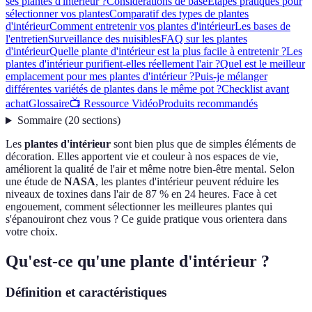
ses plantes d'intérieur ?
Considérations de base
Étapes pratiques pour
sélectionner vos plantes
Comparatif des types de plantes
d'intérieur
Comment entretenir vos plantes d'intérieur
Les bases de
l'entretien
Surveillance des nuisibles
FAQ sur les plantes
d'intérieur
Quelle plante d'intérieur est la plus facile à entretenir ?
Les
plantes d'intérieur purifient-elles réellement l'air ?
Quel est le meilleur
emplacement pour mes plantes d'intérieur ?
Puis-je mélanger
différentes variétés de plantes dans le même pot ?
Checklist avant
achat
Glossaire
📺 Ressource Vidéo
Produits recommandés
Sommaire
(
20
sections
)
Les
plantes d'intérieur
sont bien plus que de simples éléments de
décoration. Elles apportent vie et couleur à nos espaces de vie,
améliorent la qualité de l'air et même notre bien-être mental. Selon
une étude de
NASA
, les plantes d'intérieur peuvent réduire les
niveaux de toxines dans l'air de 87 % en 24 heures. Face à cet
engouement, comment sélectionner les meilleures plantes qui
s'épanouiront chez vous ? Ce guide pratique vous orientera dans
votre choix.
Qu'est-ce qu'une plante d'intérieur ?
Définition et caractéristiques