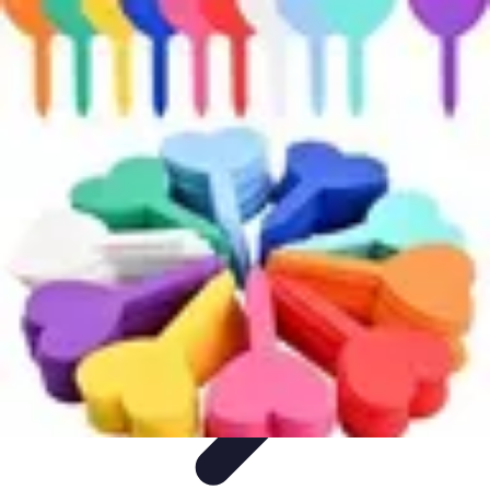
Astuces du Quotidien
Économie domestique
Cuisine et Alimentation
Cuisine &
Ménage
Organisation
Productivité
Astuces du Quotidien