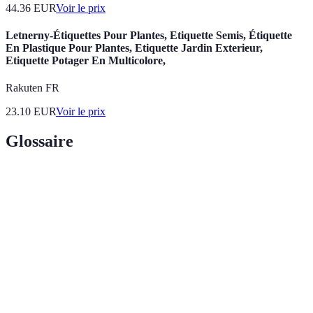
44.36
EUR
Voir le prix
Letnerny-Étiquettes Pour Plantes, Etiquette Semis, Étiquette
En Plastique Pour Plantes, Etiquette Jardin Exterieur,
Etiquette Potager En Multicolore,
Rakuten FR
23.10
EUR
Voir le prix
Glossaire
Terme
Définition
Phytothérapie
Utilisation des plantes pour des effets médicaux
Système formé par l'interaction des organismes
Écosystème
vivants et leur environnement
Hydratation
Processus par lequel une plante absorbe l'eau