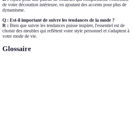
de votre décoration intérieure, en ajoutant des accents pour plus de
dynamisme.
Q : Est-il important de suivre les tendances de la mode ?
R :
Bien que suivre les tendances puisse inspirer, l'essentiel est de
choisir des meubles qui reflètent votre style personnel et s'adaptent à
votre mode de vie.
Glossaire
Terme
Définition
Meubles pouvant être arrangés de différentes
Modulaire
manières pour diverses utilisations.
Design qui vise à améliorer le confort et l'efficacité
Ergonomie
de l'utilisation.
Respectueux de l'environnement et utilisant des
Écologique
matériaux renouvelables.