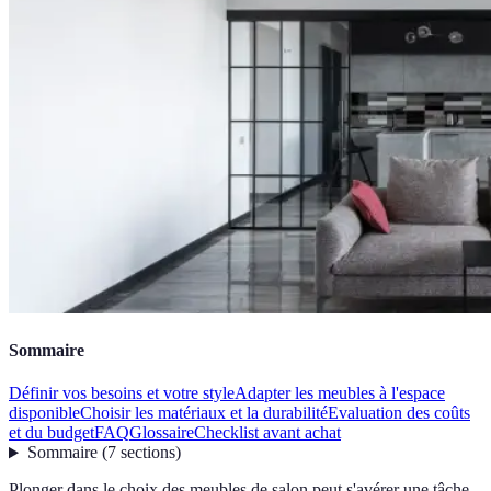
Sommaire
Définir vos besoins et votre style
Adapter les meubles à l'espace
disponible
Choisir les matériaux et la durabilité
Evaluation des coûts
et du budget
FAQ
Glossaire
Checklist avant achat
Sommaire
(
7
sections
)
Plonger dans le choix des meubles de salon peut s'avérer une tâche