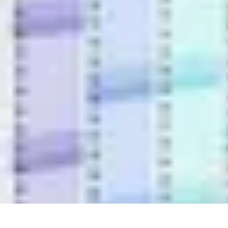
Astuces du Quotidien
Économie domestique
Cuisine et Alimentation
Cuisine & Ménage
Orga
Astuces du Quotidien