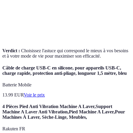
Impact sur le
Élevé
Modéré
Faible
temps
Durée
Court
Long
Variable
d'engagement
(hebdomadaire)
(mensuel)
Verdict :
Choisissez l'astuce qui correspond le mieux à vos besoins
et à votre mode de vie pour maximiser son efficacité.
Câble de charge USB-C en silicone, pour appareils USB-C,
charge rapide, protection anti-pliage, longueur 1,5 mètre, bleu
Batterie Mobile
13.99
EUR
Voir le prix
4 Pièces Pied Anti Vibration Machine A Laver,Support
Machine A Laver Anti Vibration,Pied Machine A Laver,Pour
Machines À Laver, Sèche-Linge, Meubles,
Rakuten FR