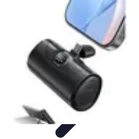
Astuces du Quotidien
Économie domestique
Cuisine et Alimentation
Cuisine &
Ménage
Organisation
Productivité
Astuces du Quotidien