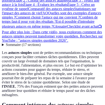
priorités
Étape 2 : Choisir des astuces adaptées
Étape 3 : Testez une
astuce à la fois
Étape 4 : Évaluez les résultats
Étape 5 : Créez un
système de rappel
Comparatif des astuces simples
Statistiques sur
l'impact des astuces de vie
FAQ
Quelles sont des exemples d'astuces
simples ?
Comment choisir l'astuce qui me convient ?
Combien de
temps faut-il pour voir des résultats ?
Est-il possible d'introduire
plusieurs astuces en même temps ?
Glossaire
Checklist avant achat
📺
Pour aller plus loin : Dans cette vidéo, nous explorons comment des
astuces simples peuvent transformer votre quotidien. Recherchez sur
YouTube : "astuces simples quotidien 2026".
Sommaire
(
17
sections
)
Les
astuces simples
sont de petites recommandations ou techniques
conçues pour faciliter certaines tâches quotidiennes. Elles peuvent
couvrir un large éventail de domaines tels que l'organisation, la
productivité, l'alimentation, et plus encore. Le but est d’optimiser les
actions courantes pour gagner du temps, réduire le stress, et
améliorer le bien-être général. Par exemple, une astuce simple
pourrait être de préparer les repas de la semaine à l'avance pour
éviter le stress de la cuisine quotidienne. Selon une étude de
l'INSEE
, 75% des Français estiment que des petites astuces peuvent
améliorer leur quotidien et réduire le temps passé sur des tâches
ménagères.
Comment intégrer des astuces simples