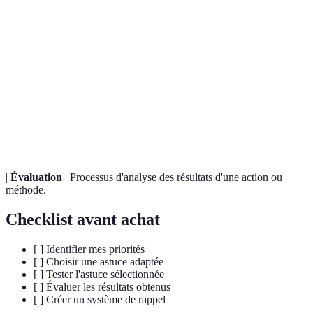
Terme
Définition
Astuces
Techniques ou recommandations pour faciliter la
simples
vie quotidienne.
Routine
Ensemble des activités que l'on effectue
quotidienne
régulièrement chaque jour.
|
Évaluation
| Processus d'analyse des résultats d'une action ou
méthode.
Checklist avant achat
[ ] Identifier mes priorités
[ ] Choisir une astuce adaptée
[ ] Tester l'astuce sélectionnée
[ ] Évaluer les résultats obtenus
[ ] Créer un système de rappel