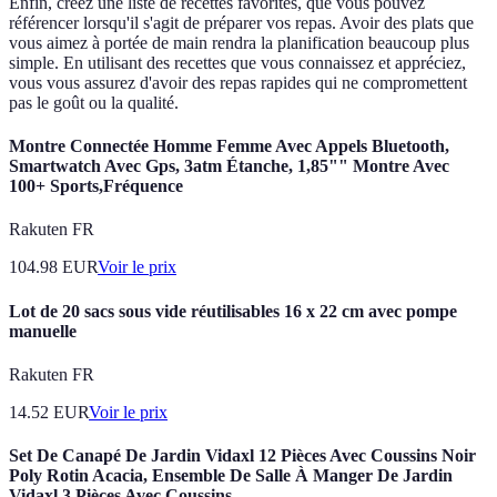
Enfin, créez une liste de recettes favorites, que vous pouvez
référencer lorsqu'il s'agit de préparer vos repas. Avoir des plats que
vous aimez à portée de main rendra la planification beaucoup plus
simple. En utilisant des recettes que vous connaissez et appréciez,
vous vous assurez d'avoir des repas rapides qui ne compromettent
pas le goût ou la qualité.
Montre Connectée Homme Femme Avec Appels Bluetooth,
Smartwatch Avec Gps, 3atm Étanche, 1,85"" Montre Avec
100+ Sports,Fréquence
Rakuten FR
104.98
EUR
Voir le prix
Lot de 20 sacs sous vide réutilisables 16 x 22 cm avec pompe
manuelle
Rakuten FR
14.52
EUR
Voir le prix
Set De Canapé De Jardin Vidaxl 12 Pièces Avec Coussins Noir
Poly Rotin Acacia, Ensemble De Salle À Manger De Jardin
Vidaxl 3 Pièces Avec Coussins