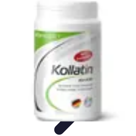
Astuces du Quotidien
Économie domestique
Cuisine et Alimentation
Cuisine &
Ménage
Organisation
Productivité
Astuces du Quotidien