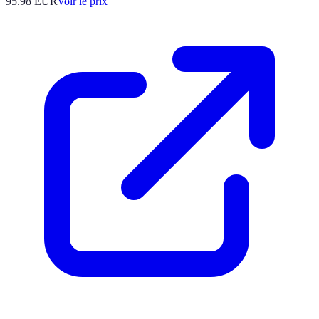
95.98
EUR
Voir le prix