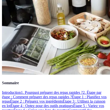
Sommaire
Introduction
1. Pourquoi préparer des repas rapides ?
2. Étape par
étape : Comment préparer des repas rapides ?
Étape 1 : Planifiez vos
repas
Étape 2 : Préparez vos ingrédients
Étape 3 : Utilisez la cuisson
en lot
Étape 4 : Optez pour des outils pratiques
Étape 5 : Variez vos