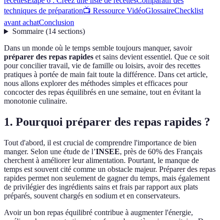
recettes
Étape 6 : Créez une liste de recettes
Comparatif des
techniques de préparation
📺 Ressource Vidéo
Glossaire
Checklist
avant achat
Conclusion
Sommaire
(
14
sections
)
Dans un monde où le temps semble toujours manquer, savoir
préparer des repas rapides
et sains devient essentiel. Que ce soit
pour concilier travail, vie de famille ou loisirs, avoir des recettes
pratiques à portée de main fait toute la différence. Dans cet article,
nous allons explorer des méthodes simples et efficaces pour
concocter des repas équilibrés en une semaine, tout en évitant la
monotonie culinaire.
1. Pourquoi préparer des repas rapides ?
Tout d'abord, il est crucial de comprendre l'importance de bien
manger. Selon une étude de l’
INSEE
, près de 60% des Français
cherchent à améliorer leur alimentation. Pourtant, le manque de
temps est souvent cité comme un obstacle majeur. Préparer des repas
rapides permet non seulement de gagner du temps, mais également
de privilégier des ingrédients sains et frais par rapport aux plats
préparés, souvent chargés en sodium et en conservateurs.
Avoir un bon repas équilibré contribue à augmenter l'énergie,