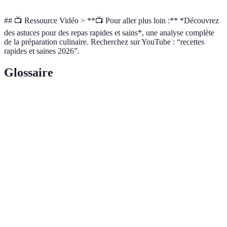
## 📺 Ressource Vidéo > **📺 Pour aller plus loin :** *Découvrez
des astuces pour des repas rapides et sains*, une analyse complète
de la préparation culinaire. Recherchez sur YouTube : “recettes
rapides et saines 2026”.
Glossaire
Terme
Définition
Technique de préparation des ingrédients ou des
Préparation
plats en avance pour faciliter la cuisine au
à l'avance
quotidien.
Méthode consistant à préparer de grandes quantités
Cuisson en
de nourriture en une seule fois, pour une
lot
consommation future.
Appareils susceptibles d'aider en cuisine, comme
Outils