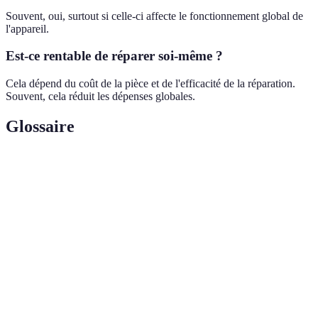
Souvent, oui, surtout si celle-ci affecte le fonctionnement global de
l'appareil.
Est-ce rentable de réparer soi-même ?
Cela dépend du coût de la pièce et de l'efficacité de la réparation.
Souvent, cela réduit les dépenses globales.
Glossaire
Terme
Définition
Instrument pour mesurer des grandeurs électriques
Multimètre
telles que la tension et le courant.
Bande flexible qui transmet le mouvement dans les
Courroie
appareils.
Composant de protection contre les surcharges
Fusible
électriques.