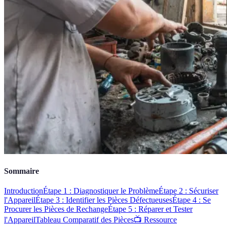
Sommaire
Introduction
Étape 1 : Diagnostiquer le Problème
Étape 2 : Sécuriser
l'Appareil
Étape 3 : Identifier les Pièces Défectueuses
Étape 4 : Se
Procurer les Pièces de Rechange
Étape 5 : Réparer et Tester
l'Appareil
Tableau Comparatif des Pièces
📺 Ressource