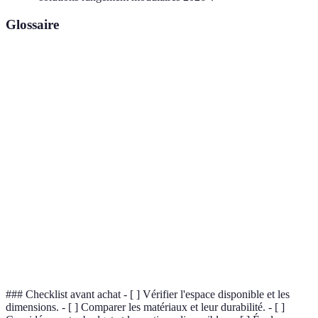
Glossaire
Terme
Définition
Capacité d'un système à être interconnecté et
Modularité
reconfiguré pour s'adapter à différents
besoins.
Longévité et résistance d'un matériau ou
Durabilité
produit face à l'usure et au temps.
Effet d'un produit ou service sur
Impact
l'environnement, souvent mesuré par
Environnemental
l'empreinte carbone ou l'utilisation de
ressources naturelles.
### Checklist avant achat - [ ] Vérifier l'espace disponible et les
dimensions. - [ ] Comparer les matériaux et leur durabilité. - [ ]