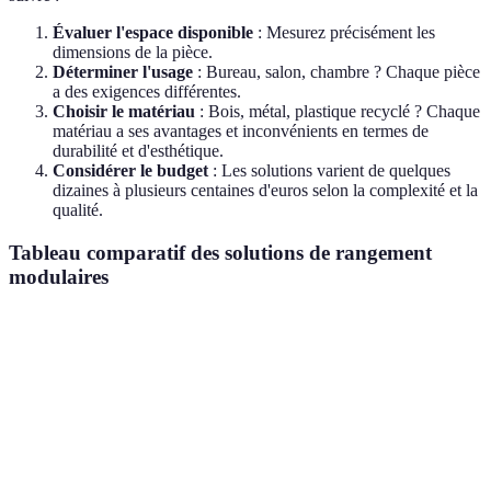
Évaluer l'espace disponible
: Mesurez précisément les
dimensions de la pièce.
Déterminer l'usage
: Bureau, salon, chambre ? Chaque pièce
a des exigences différentes.
Choisir le matériau
: Bois, métal, plastique recyclé ? Chaque
matériau a ses avantages et inconvénients en termes de
durabilité et d'esthétique.
Considérer le budget
: Les solutions varient de quelques
dizaines à plusieurs centaines d'euros selon la complexité et la
qualité.
Tableau comparatif des solutions de rangement
modulaires
Critère
Option A (Bois)
Option B (Métal)
Opt
Prix moyen
300-500 €
200-400 €
100
Durabilité
Haute
Très Haute
Moy