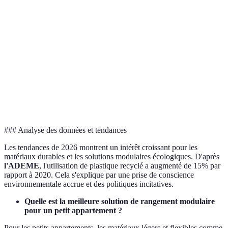
Esthétique
Classique
Industrielle
Mod
Excellente
Bonne
Flexibilité
(sections
Bon
(ajustable)
ajustables)
Moyenne
Impact
Faible
Trè
(ressources
Environnemental
(recyclable)
recy
naturelles)
### Analyse des données et tendances
Les tendances de 2026 montrent un intérêt croissant pour les
matériaux durables et les solutions modulaires écologiques. D'après
l'ADEME
, l'utilisation de plastique recyclé a augmenté de 15% par
rapport à 2020. Cela s'explique par une prise de conscience
environnementale accrue et des politiques incitatives.
Quelle est la meilleure solution de rangement modulaire
pour un petit appartement ?
Pour les petits appartements, les matériaux légers et flexibles comme