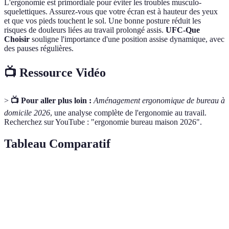
L'ergonomie est primordiale pour éviter les troubles musculo-
squelettiques. Assurez-vous que votre écran est à hauteur des yeux
et que vos pieds touchent le sol. Une bonne posture réduit les
risques de douleurs liées au travail prolongé assis.
UFC-Que
Choisir
souligne l'importance d'une position assise dynamique, avec
des pauses régulières.
📺 Ressource Vidéo
>
📺 Pour aller plus loin :
Aménagement ergonomique de bureau à
domicile 2026
, une analyse complète de l'ergonomie au travail.
Recherchez sur YouTube : "ergonomie bureau maison 2026".
Tableau Comparatif
Critère
Option A
Option B
Option C
Verd
Mobilier
Economique
Ergonomique
Design
Erg
Éclairage
Naturel
Artificiel
LED
Natu