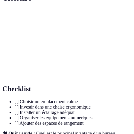
Terme
Définition
Ergonomie
Science visant à adapter le travail à l'homme.
Éclairage
Type d'éclairage utilisant des diodes
LED
électroluminescentes.
Dispositif permettant de brancher plusieurs
Multiprise
appareils.
Checklist
[ ] Choisir un emplacement calme
[ ] Investir dans une chaise ergonomique
[ ] Installer un éclairage adéquat
[ ] Organiser les équipements numériques
[ ] Ajouter des espaces de rangement
🧠 Quiz rapide :
Quel est le principal avantage d'un bureau