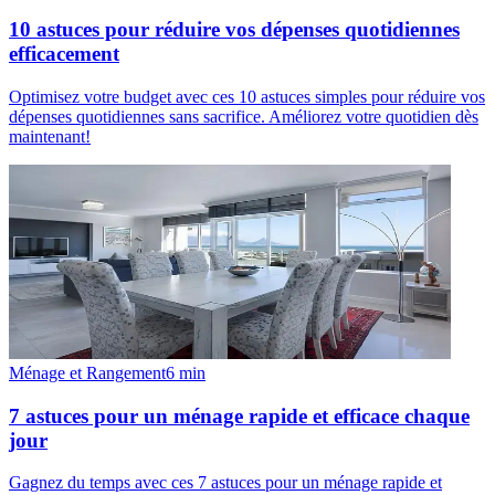
10 astuces pour réduire vos dépenses quotidiennes
efficacement
Optimisez votre budget avec ces 10 astuces simples pour réduire vos
dépenses quotidiennes sans sacrifice. Améliorez votre quotidien dès
maintenant!
Ménage et Rangement
6
min
7 astuces pour un ménage rapide et efficace chaque
jour
Gagnez du temps avec ces 7 astuces pour un ménage rapide et