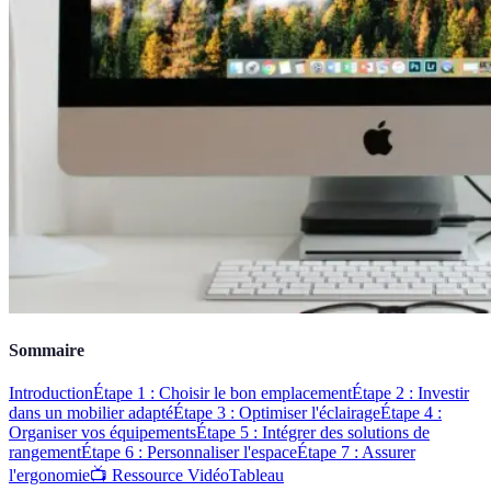
Sommaire
Introduction
Étape 1 : Choisir le bon emplacement
Étape 2 : Investir
dans un mobilier adapté
Étape 3 : Optimiser l'éclairage
Étape 4 :
Organiser vos équipements
Étape 5 : Intégrer des solutions de
rangement
Étape 6 : Personnaliser l'espace
Étape 7 : Assurer
l'ergonomie
📺 Ressource Vidéo
Tableau