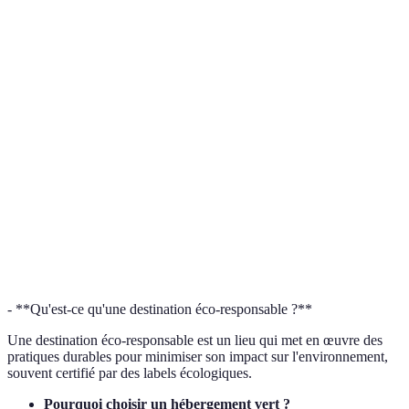
CO2
émis
250
20
50
(kg)
Temps
de
Rapide
Moyen
Long
trajet
Confort
Élevé
Élevé
Variable
Impact
Mauvais
Excellent
Bon
global
- **Qu'est-ce qu'une destination éco-responsable ?**
Une destination éco-responsable est un lieu qui met en œuvre des
pratiques durables pour minimiser son impact sur l'environnement,
souvent certifié par des labels écologiques.
Pourquoi choisir un hébergement vert ?