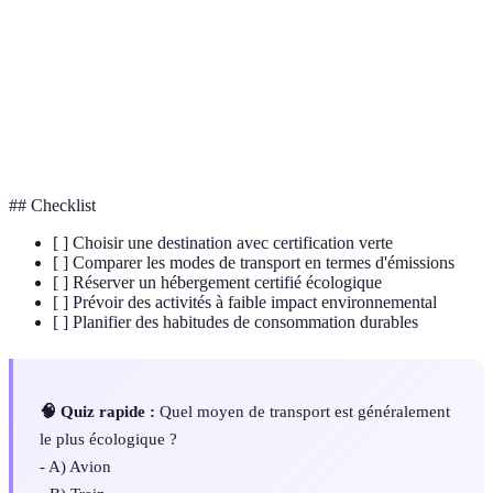
Certification
Labels garantissant l'engagement écologique d'un
verte
produit ou service.
Empreinte
Mesure de la quantité totale de CO2 émise par une
carbone
activité ou organisation.
## Checklist
[ ] Choisir une destination avec certification verte
[ ] Comparer les modes de transport en termes d'émissions
[ ] Réserver un hébergement certifié écologique
[ ] Prévoir des activités à faible impact environnemental
[ ] Planifier des habitudes de consommation durables
🧠 Quiz rapide :
Quel moyen de transport est généralement
le plus écologique ?
- A) Avion