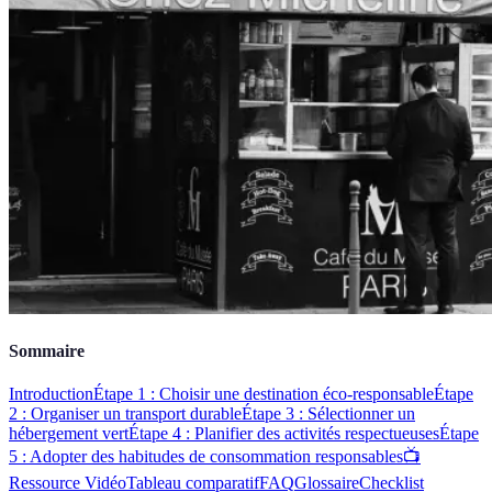
Sommaire
Introduction
Étape 1 : Choisir une destination éco-responsable
Étape
2 : Organiser un transport durable
Étape 3 : Sélectionner un
hébergement vert
Étape 4 : Planifier des activités respectueuses
Étape
5 : Adopter des habitudes de consommation responsables
📺
Ressource Vidéo
Tableau comparatif
FAQ
Glossaire
Checklist