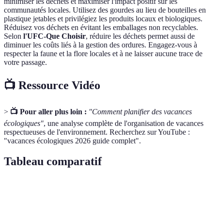
minimiser les déchets et maximiser l'impact positif sur les
communautés locales. Utilisez des gourdes au lieu de bouteilles en
plastique jetables et privilégiez les produits locaux et biologiques.
Réduisez vos déchets en évitant les emballages non recyclables.
Selon
l'UFC-Que Choisir
, réduire les déchets permet aussi de
diminuer les coûts liés à la gestion des ordures. Engagez-vous à
respecter la faune et la flore locales et à ne laisser aucune trace de
votre passage.
📺 Ressource Vidéo
>
📺 Pour aller plus loin :
"Comment planifier des vacances
écologiques"
, une analyse complète de l'organisation de vacances
respectueuses de l'environnement. Recherchez sur YouTube :
"vacances écologiques 2026 guide complet".
Tableau comparatif
Critère
Option A - Avion
Option B - Train
Option C - V
Coût
Élevé
Moyen
Bas