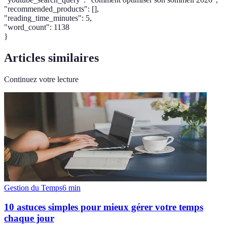
"recommended_products": [],
"reading_time_minutes": 5,
"word_count": 1138
}
Articles similaires
Continuez votre lecture
Gestion du Temps
6
min
10 astuces simples pour mieux gérer votre temps
chaque jour