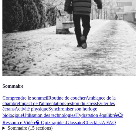
Sommaire
Comprendre le sommeil
Routine de coucher
Ambiance de la
chambre
Impact de l'alimentation
Gestion du stress
Éviter les
écrans
Activité physique
Synchroniser son horloge
biologique
Utilisation des technologies
Hydratation équilibrée
📺
Ressource Vidéo
🧠 Quiz rapide :
Glossaire
Checklist
A FAQ
Sommaire
(
15
sections
)