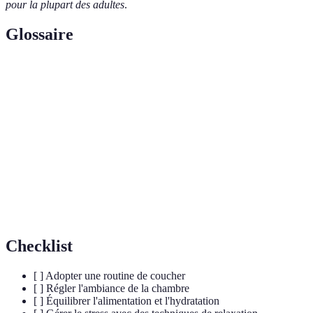
pour la plupart des adultes
.
Glossaire
Terme
Définition
Mélatonine
Hormone régulant le cycle veille-sommeil
Acide aminé précurseur de la sérotonine, favorise
Tryptophane
le sommeil
Cycle
Cycle de 24 heures régulant différents processus
circadien
biologiques
Checklist
[ ] Adopter une routine de coucher
[ ] Régler l'ambiance de la chambre
[ ] Équilibrer l'alimentation et l'hydratation