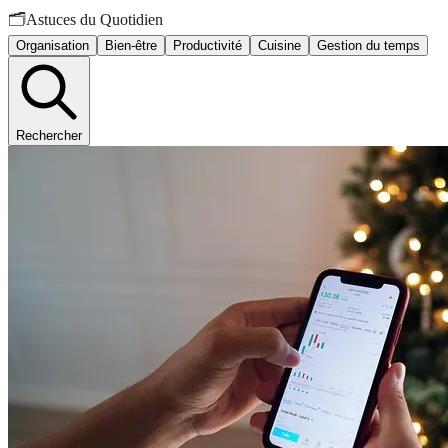
🗂️
Astuces du Quotidien
Organisation
Bien-être
Productivité
Cuisine
Gestion du temps
Rechercher