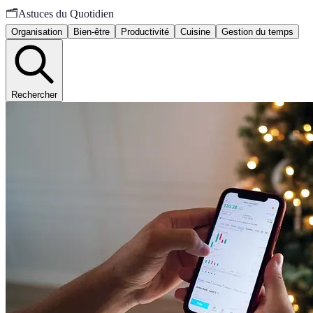
🗂️
Astuces du Quotidien
Organisation
Bien-être
Productivité
Cuisine
Gestion du temps
Rechercher