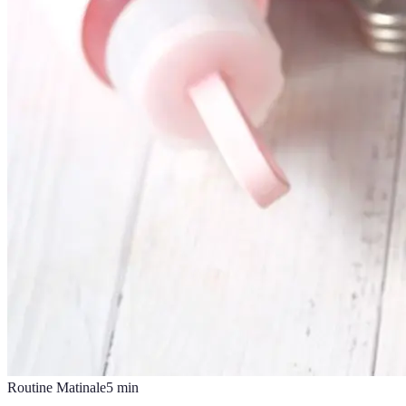
Routine Matinale
5
min