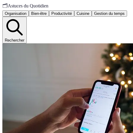
🗂️
Astuces du Quotidien
Organisation
Bien-être
Productivité
Cuisine
Gestion du temps
Rechercher