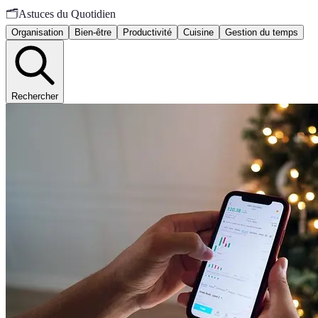
🗂️
Astuces du Quotidien
Organisation
Bien-être
Productivité
Cuisine
Gestion du temps
Rechercher